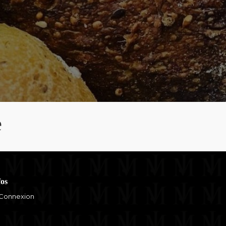
e
fos
Connexion