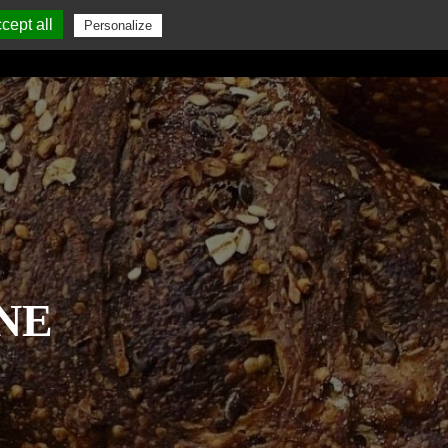
cept all
Personalize
GALETTE DES ROIS
PÂTES
CONTACT
NE