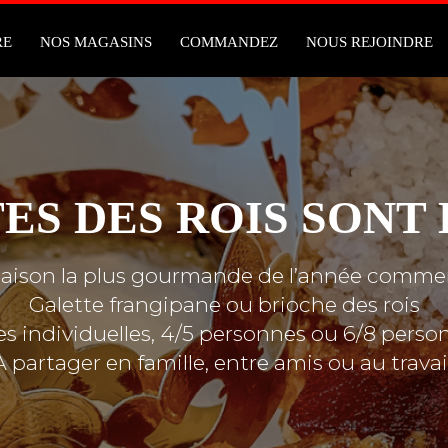
RE
NOS MAGASINS
COMMANDEZ
NOUS REJOINDRE
ES DES ROIS SONT 
saison la plus gourmande de l’année comme
Galette frangipane ou brioche des rois
les individuelles, 4/5 personnes ou 6/8 perso
À partager en famille, entre amis ou au travail