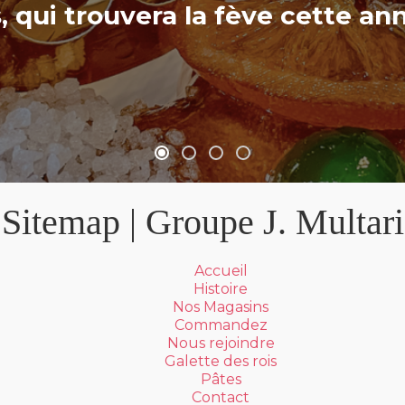
, qui trouvera la fève cette a
Sitemap | Groupe J. Multari
Accueil
Histoire
Nos Magasins
Commandez
Nous rejoindre
Galette des rois
Pâtes
Contact