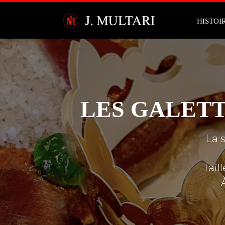
HISTOI
LES GALETT
La 
Tail