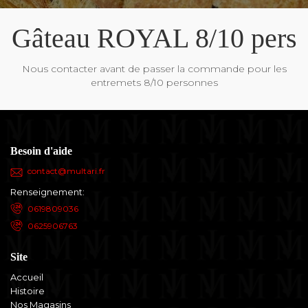
Gâteau ROYAL 8/10 pers
Nous contacter avant de passer la commande pour les
entremets 8/10 personnes
Besoin d'aide
contact@multari.fr
Renseignement:
0619809036
0625906763
Site
Accueil
Histoire
Nos Magasins