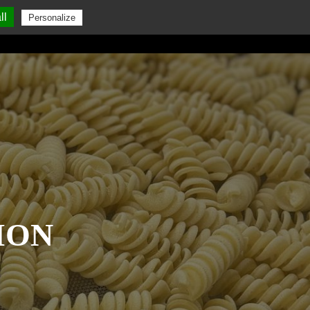
ll
Personalize
GALETTE DES ROIS
PÂTES
CONTACT
ION