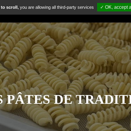
to scroll,
you are allowing all third-party services
✓ OK, accept a
RE
NOS MAGASINS
COMMANDEZ
NOUS REJOINDRE
S PÂTES DE TRADIT