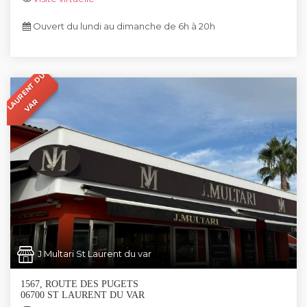
Ouvert du lundi au dimanche de 6h à 20h
S
T
L
A
U
R
E
N
T
D
U
V
A
R
J Multari St Laurent du var
1567, ROUTE DES PUGETS
06700 ST LAURENT DU VAR