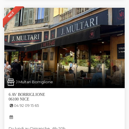
NICE
J Multari Borriglione
6 AV BORRIGLIONE
06100 NICE
04 92 09 15 65
Du lundi au Dimanche : 6h-20h