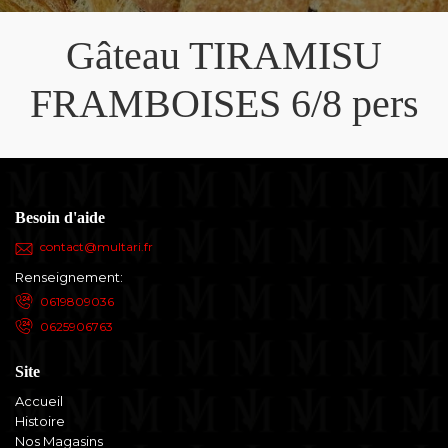
Gâteau TIRAMISU
FRAMBOISES 6/8 pers
Besoin d'aide
contact@multari.fr
Renseignement:
0619809036
0625906763
Site
Accueil
Histoire
Nos Magasins