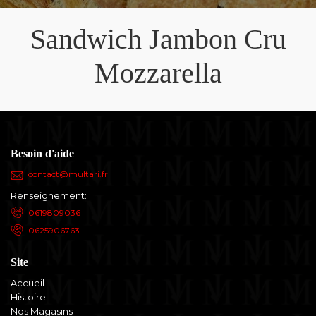
Sandwich Jambon Cru
Mozzarella
Besoin d'aide
contact@multari.fr
Renseignement:
0619809036
0625906763
Site
Accueil
Histoire
Nos Magasins