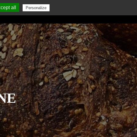
cept all
Personalize
GALETTE DES ROIS
PÂTES
CONTACT
NE