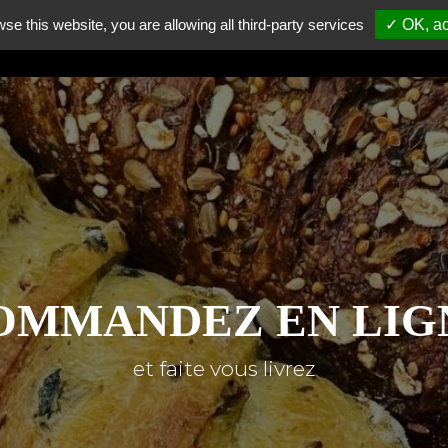
wse this website, you are allowing all third-party services
✓ OK, ac
RE
NOS MAGASINS
COMMANDEZ
NOUS REJOINDRE
OMMANDEZ EN LIG
et faite vous livrez