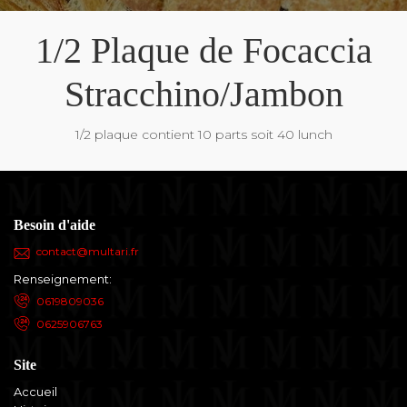
1/2 Plaque de Focaccia
Stracchino/Jambon
1/2 plaque contient 10 parts soit 40 lunch
Besoin d'aide
contact@multari.fr
Renseignement:
0619809036
0625906763
Site
Accueil